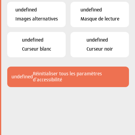
+19
undefined
undefined
Images
Images alternatives
Masque de lecture
undefined
undefined
Esch - Espaces Commerciaux
Curseur blanc
Curseur noir
3.500€
PRIX DE LOCATION
Réinitialiser tous les paramètres
undefined
d'accessibilité
Surface
500m²
Localisation
104, rue de l'Alzette
Les détails