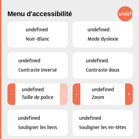
Menu d'accessibilité
undefine
undefined
undefined
Proposer un espace
Noir-Blanc
Mode dyslexie
commercial
undefined
undefined
Contraste inversé
Contraste doux
Vous disposez d’un local commercial à Esch-sur-Alzette à
louer ? Merci de remplir le formulaire suivant.
undefined
undefined
-
+
-
+
Taille de police
Zoom
ACCÉDER AU FORMULAIRE
undefined
undefined
Souligner les liens
Souligner les en-têtes
VOS AVANTAGES EN TANT QUE AGENCE
IMMOBILIÈRE / PROPRIÉTAIRE